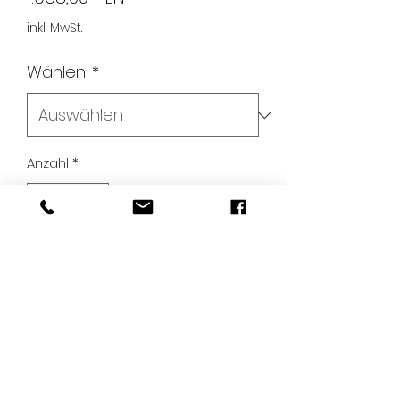
inkl. MwSt.
Wählen:
*
Anzahl
*
In den Warenkorb
OEM-Nr.:
A0001403978
A0001402728